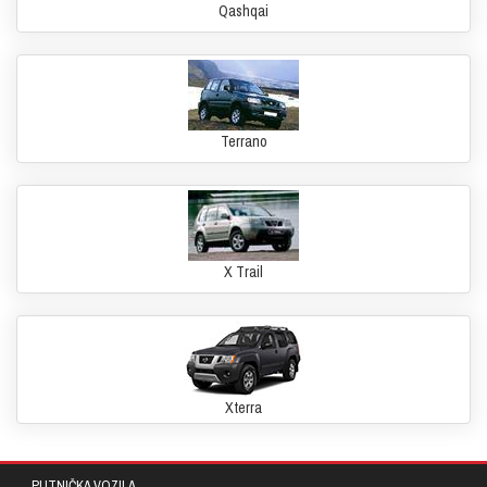
Qashqai
Terrano
X Trail
Xterra
PUTNIČKA VOZILA