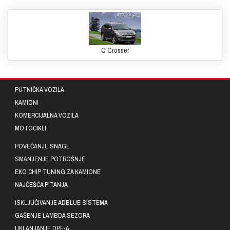
C Crosser
PUTNIČKA VOZILA
KAMIONI
KOMERCIJALNA VOZILA
MOTOCIKLI
POVEĆANJE SNAGE
SMANJENJE POTROŠNJE
EKO CHIP TUNING ZA KAMIONE
NAJČEŠĆA PITANJA
ISKLJUČIVANJE ADBLUE SISTEMA
GAŠENJE LAMBDA SEZORA
UKLANJANJE DPF-A