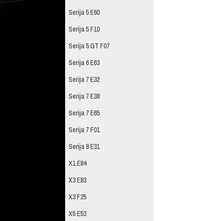
Serija 5 E60
Serija 5 F10
Serija 5 GT F07
Serija 6 E63
Serija 7 E32
Serija 7 E38
Serija 7 E65
Serija 7 F01
Serija 8 E31
X1 E84
X3 E83
X3 F25
X5 E53