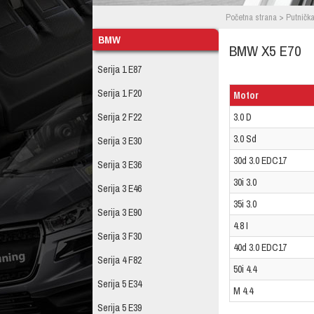
Početna strana
>
Putnička
BMW
BMW X5 E70
Serija 1 E87
Serija 1 F20
Motor
3.0 D
Serija 2 F22
3.0 Sd
Serija 3 E30
30d 3.0 EDC17
Serija 3 E36
30i 3.0
Serija 3 E46
35i 3.0
Serija 3 E90
4.8 I
Serija 3 F30
40d 3.0 EDC17
Serija 4 F82
50i 4.4
Serija 5 E34
M 4.4
Serija 5 E39