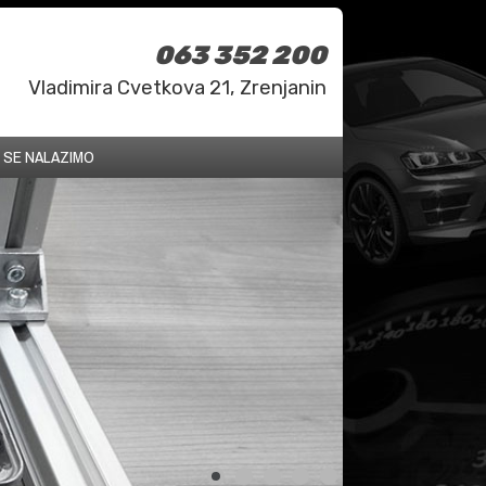
063 352 200
Vladimira Cvetkova 21, Zrenjanin
 SE NALAZIMO