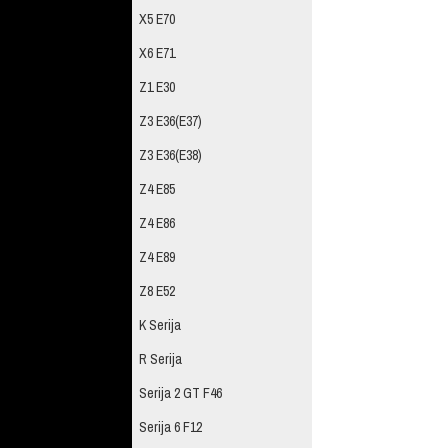
X5 E70
X6 E71
Z1 E30
Z3 E36(E37)
Z3 E36(E38)
Z4 E85
Z4 E86
Z4 E89
Z8 E52
K Serija
R Serija
Serija 2 GT F46
Serija 6 F12