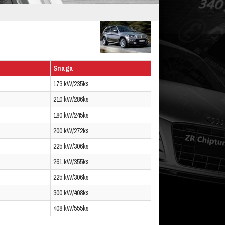
Snaga
173 kW/235ks
210 kW/286ks
180 kW/245ks
200 kW/272ks
225 kW/306ks
261 kW/355ks
225 kW/306ks
300 kW/408ks
408 kW/555ks