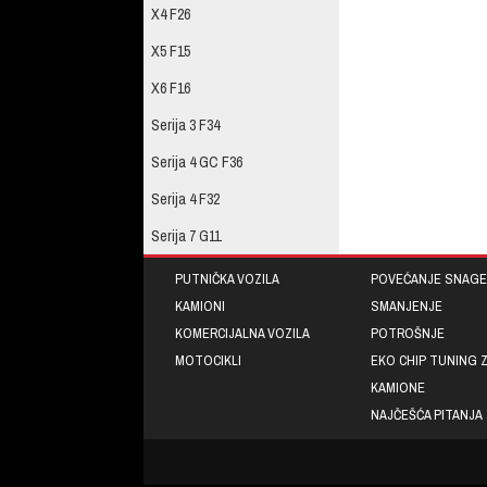
X4 F26
X5 F15
X6 F16
Serija 3 F34
Serija 4 GC F36
Serija 4 F32
Serija 7 G11
PUTNIČKA VOZILA
POVEĆANJE SNAGE
KAMIONI
SMANJENJE
KOMERCIJALNA VOZILA
POTROŠNJE
MOTOCIKLI
EKO CHIP TUNING 
KAMIONE
NAJČEŠĆA PITANJA