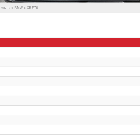
 vozila
>
BMW
>
X5 E70