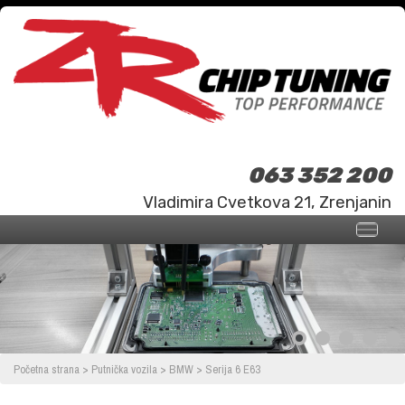
063 352 200
Vladimira Cvetkova 21, Zrenjanin
Početna strana
>
Putnička vozila
>
BMW
>
Serija 6 E63