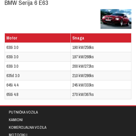
BMW Serija 6 E63
Motor
Snaga
630i 3.0
190 kW/258ks
630i 3.0
197 kW/268ks
630i 3.0
200 kW/272ks
635d 3.0
210 kW/286ks
645i 4.4
245 kW/333ks
650i 4.8
270 kW/367ks
PUTNIČKA VOZILA
KAMIONI
KOMERCIJALNA VOZILA
MOTOCIKLI