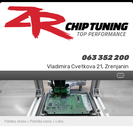
063 352 200
Vladimira Cvetkova 21, Zrenjanin
Početna strana
>
Putnička vozila
>
Lotus