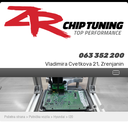
063 352 200
Vladimira Cvetkova 21, Zrenjanin
Početna strana
>
Putnička vozila
>
Hyundai
>
I20