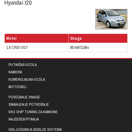
Hyundai I20
Motor
Snaga
1.6 CRDI VGT
85 kW/115ks
PUTNIČKA VOZILA
KAMIONI
KOMERCIJALNA VOZILA
MOTOCIKLI
POVEĆANJE SNAGE
SMANJENJE POTROŠNJE
EKO CHIP TUNING ZA KAMIONE
NAJČEŠĆA PITANJA
ISKLJUČIVANJE ADBLUE SISTEMA