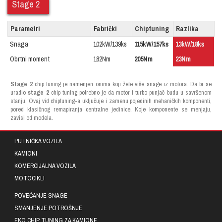
Stage 2
Parametri
Fabrički
Chiptuning
Razlika
Snaga
102kW/139ks
115kW/157ks
13kW/18ks
Obrtni moment
182Nm
205Nm
23Nm
Stage 2
chip tuning je namenjen onima koji žele više snage iz motora. Da bi se
uradio
stage 2
chip tuning potrebno je da motor i turbo punjač budu u savršenom
stanju. Ovaj vid chiptuning-a uključuje i zamenu pojedinih mehaničkih komponenti,
pored klasičnog remapiranja centralne jedinice. Koje komponente se menjaju,
zavisi od modela.
PUTNIČKA VOZILA
KAMIONI
KOMERCIJALNA VOZILA
MOTOCIKLI
POVEĆANJE SNAGE
SMANJENJE POTROŠNJE
EKO CHIP TUNING ZA KAMIONE