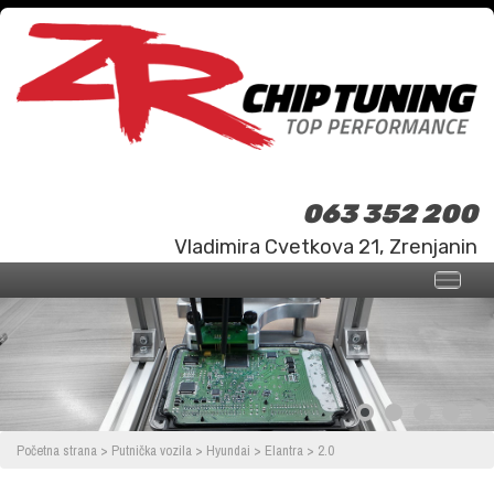
063 352 200
Vladimira Cvetkova 21, Zrenjanin
Početna strana
>
Putnička vozila
>
Hyundai
>
Elantra
>
2.0