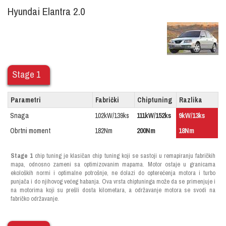
Hyundai Elantra 2.0
Stage 1
Parametri
Fabrički
Chiptuning
Razlika
Snaga
102kW/139ks
111kW/152ks
9kW/13ks
Obrtni moment
182Nm
200Nm
18Nm
Stage 1
chip tuning je klasičan chip tuning koji se sastoji u remapiranju fabričkih
mapa, odnosno zameni sa optimizovanim mapama. Motor ostaje u granicama
ekoloških normi i optimalne potrošnje, ne dolazi do opterećenja motora i turbo
punjača i do njihovog većeg habanja. Ova vrsta chiptuninga može da se primenjuje i
na motorima koji su prešli dosta kilometara, a održavanje motora se svodi na
fabričko održavanje.