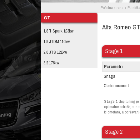
Početna strana
>
Putnička
GT
Alfa Romeo GT
1.8 T Spark 103kw
1.9 JTDM 110kw
Stage 1
2.0 JTS 121kw
3.2 176kw
Parametri
Snaga
Obrtni moment
Stage 1
chip tuning je
optimalne potrošnje, ne
kilometara, a održavanj
Stage 2