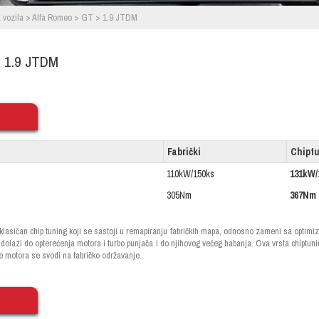
 vozila
>
Alfa Romeo
>
GT
>
1.9 JTDM
 1.9 JTDM
Fabrički
Chipt
110kW/150ks
131kW/
305Nm
367Nm
 klasičan chip tuning koji se sastoji u remapiranju fabričkih mapa, odnosno zameni sa opti
 dolazi do opterećenja motora i turbo punjača i do njihovog većeg habanja. Ova vrsta chiptun
e motora se svodi na fabričko održavanje.