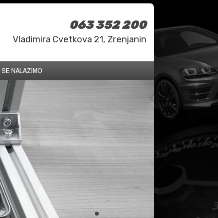
063 352 200
Vladimira Cvetkova 21, Zrenjanin
 SE NALAZIMO