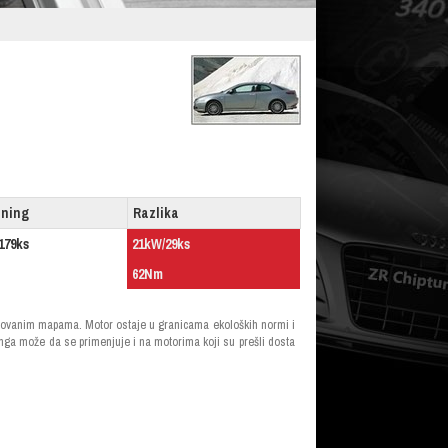
uning
Razlika
179ks
21kW/29ks
62Nm
mizovanim mapama. Motor ostaje u granicama ekoloških normi i
inga može da se primenjuje i na motorima koji su prešli dosta