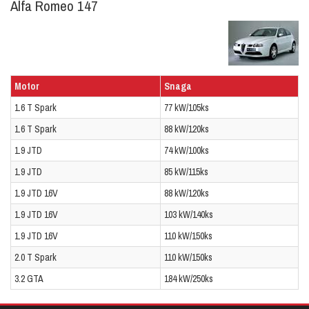
Alfa Romeo 147
Motor
Snaga
1.6 T Spark
77 kW/105ks
1.6 T Spark
88 kW/120ks
1.9 JTD
74 kW/100ks
1.9 JTD
85 kW/115ks
1.9 JTD 16V
88 kW/120ks
1.9 JTD 16V
103 kW/140ks
1.9 JTD 16V
110 kW/150ks
2.0 T Spark
110 kW/150ks
3.2 GTA
184 kW/250ks