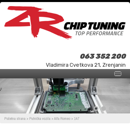
063 352 200
Vladimira Cvetkova 21, Zrenjanin
Početna strana
>
Putnička vozila
>
Alfa Romeo
>
147