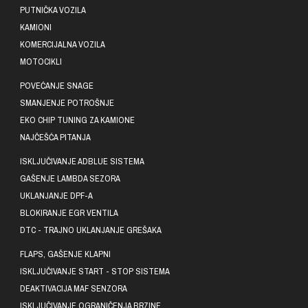
PUTNIČKA VOZILA
KAMIONI
KOMERCIJALNA VOZILA
MOTOCIKLI
POVEĆANJE SNAGE
SMANJENJE POTROŠNJE
EKO CHIP TUNING ZA KAMIONE
NAJČEŠĆA PITANJA
ISKLJUČIVANJE ADBLUE SISTEMA
GAŠENJE LAMBDA SEZORA
UKLANJANJE DPF-A
BLOKIRANJE EGR VENTILA
DTC - TRAJNO UKLANJANJE GREŠAKA
FLAPS, GAŠENJE KLAPNI
ISKLJUČIVANJE START - STOP SISTEMA
DEAKTIVACIJA MAF SENZORA
ISKLJUČIVANJE OGRANIČENJA BRZINE